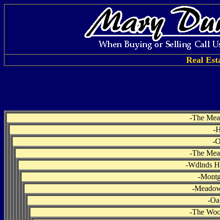
Real Est
-
The Mea
-
H
-
O
-
The Mea
-
Wdlnds Ha
-
Montg
-
Meadows
-
Oa
-
The Woo