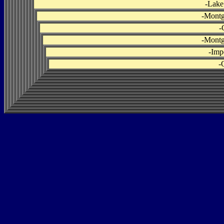
-
Lake
-
Montg
-
-
Montg
-
Imp
-