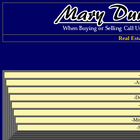
Real Est
-
Ar
-
Do
-
-
Mis
-